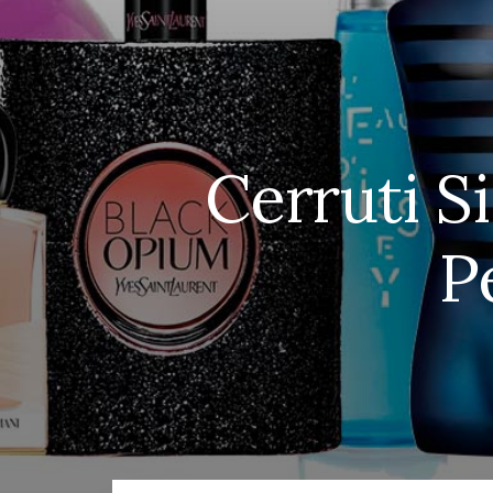
Cerruti S
P