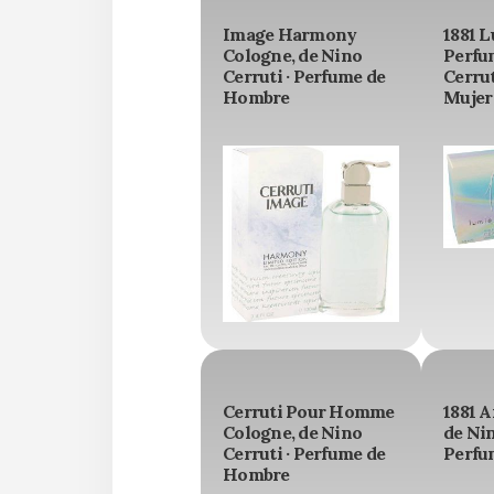
Image Harmony
1881 L
Cologne, de Nino
Perfu
Cerruti · Perfume de
Cerrut
Hombre
Mujer
Cerruti Pour Homme
1881 
Cologne, de Nino
de Nin
Cerruti · Perfume de
Perfu
Hombre