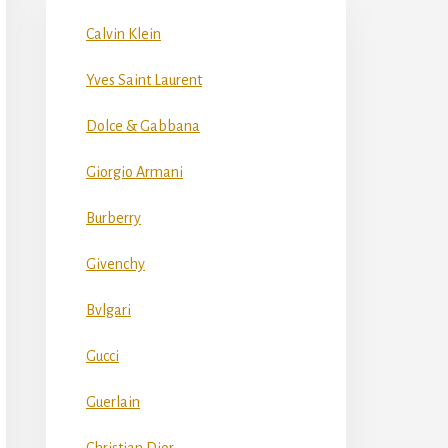
Calvin Klein
Yves Saint Laurent
Dolce & Gabbana
Giorgio Armani
Burberry
Givenchy
Bvlgari
Gucci
Guerlain