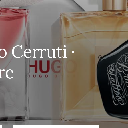
 Cerruti ·
re