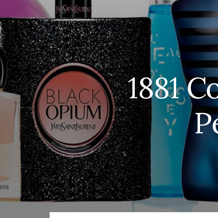
1881 Co
P