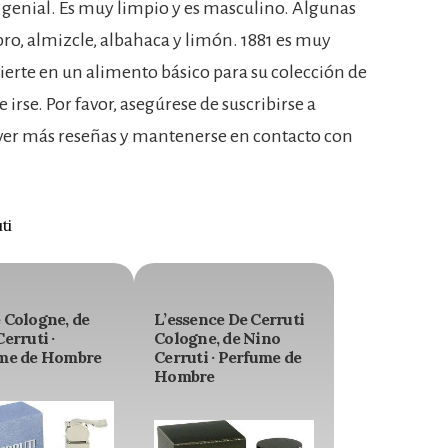
 genial. Es muy limpio y es masculino. Algunas
bro, almizcle, albahaca y limón. 1881 es muy
vierte en un alimento básico para su colección de
 irse. Por favor, asegúrese de suscribirse a
 ver más reseñas y mantenerse en contacto con
ti
 Cologne, de
L’essence De Cerruti
erruti ·
Cologne, de Nino
me de Hombre
Cerruti · Perfume de
Hombre