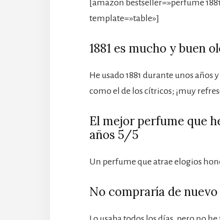
[amazon bestseller=»perfume 1881
template=»table»]
1881 es mucho y buen ol
He usado 1881 durante unos años y 
como el de los cítricos; ¡muy refre
El mejor perfume que h
años 5/5
Un perfume que atrae elogios hon
No compraría de nuevo 
Lo usaba todos los días, pero no h