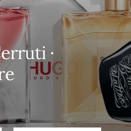
erruti ·
re