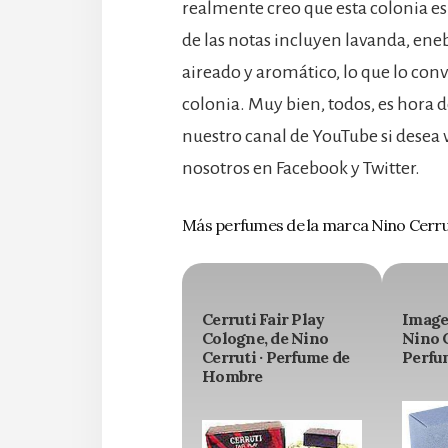
realmente creo que esta colonia es
de las notas incluyen lavanda, ene
aireado y aromático, lo que lo con
colonia. Muy bien, todos, es hora de
nuestro canal de YouTube si desea
nosotros en Facebook y Twitter.
Más perfumes de la marca Nino Cerru
Cerruti Fair Play
Image
Cologne, de Nino
Nino C
Cerruti · Perfume de
Perfu
Hombre