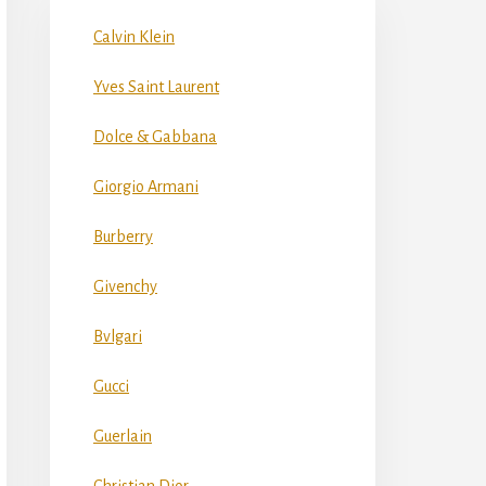
Calvin Klein
Yves Saint Laurent
Dolce & Gabbana
Giorgio Armani
Burberry
Givenchy
Bvlgari
Gucci
Guerlain