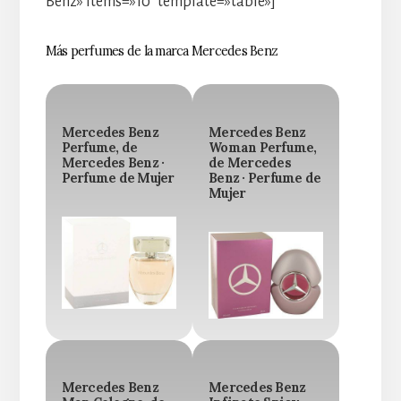
Benz» items=»10″ template=»table»]
Más perfumes de la marca Mercedes Benz
Mercedes Benz
Mercedes Benz
Perfume, de
Woman Perfume,
Mercedes Benz ·
de Mercedes
Perfume de Mujer
Benz · Perfume de
Mujer
Mercedes Benz
Mercedes Benz