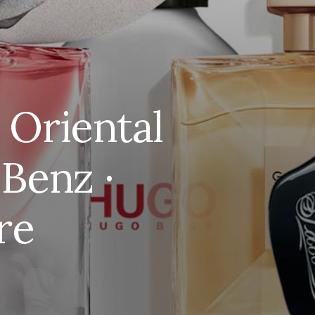
 Oriental
Benz ·
re