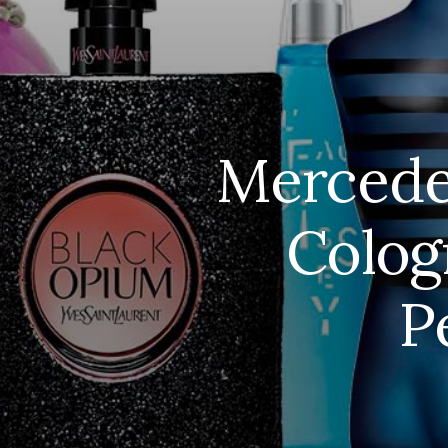
Mercedes
Colog
P