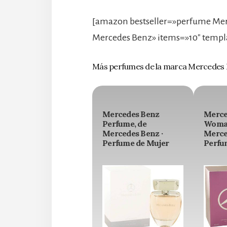
[amazon bestseller=»perfume Mer
Mercedes Benz» items=»10″ templ
Más perfumes de la marca Mercedes
Mercedes Benz
Merce
Perfume, de
Woman
Mercedes Benz ·
Merce
Perfume de Mujer
Perfu