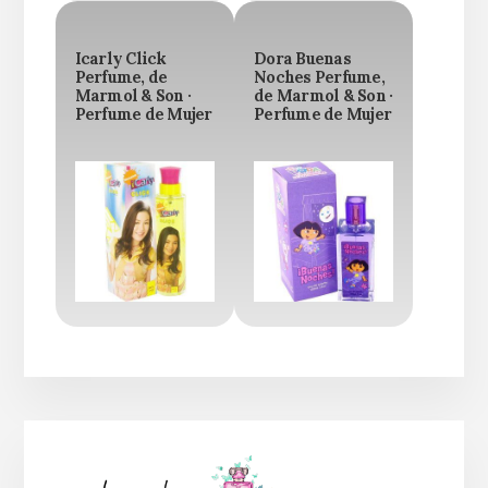
Icarly Click
Dora Buenas
Perfume, de
Noches Perfume,
Marmol & Son ·
de Marmol & Son ·
Perfume de Mujer
Perfume de Mujer
Barra