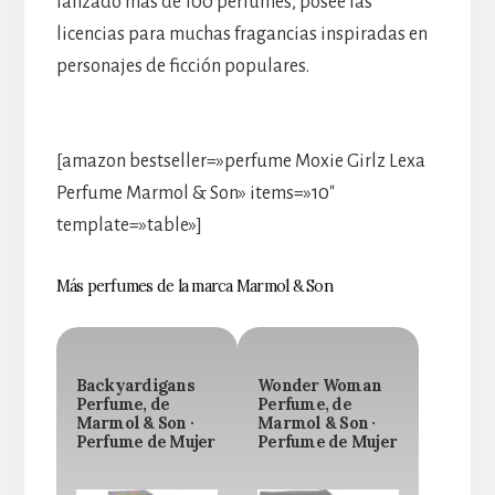
lanzado más de 100 perfumes, posee las
licencias para muchas fragancias inspiradas en
personajes de ficción populares.
[amazon bestseller=»perfume Moxie Girlz Lexa
Perfume Marmol & Son» items=»10″
template=»table»]
Más perfumes de la marca Marmol & Son
Backyardigans
Wonder Woman
Perfume, de
Perfume, de
Marmol & Son ·
Marmol & Son ·
Perfume de Mujer
Perfume de Mujer