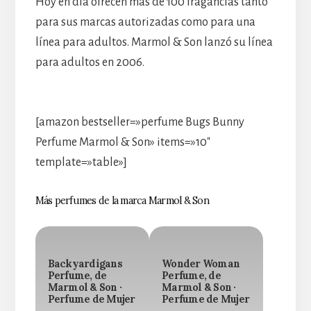
Hoy en día ofrecen más de 100 fragancias tanto
para sus marcas autorizadas como para una
línea para adultos. Marmol & Son lanzó su línea
para adultos en 2006.
[amazon bestseller=»perfume Bugs Bunny
Perfume Marmol & Son» items=»10″
template=»table»]
Más perfumes de la marca Marmol & Son
Backyardigans
Wonder Woman
Perfume, de
Perfume, de
Marmol & Son ·
Marmol & Son ·
Perfume de Mujer
Perfume de Mujer