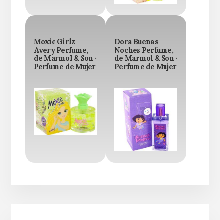
Moxie Girlz
Dora Buenas
Avery Perfume,
Noches Perfume,
de Marmol & Son ·
de Marmol & Son ·
Perfume de Mujer
Perfume de Mujer
Barra