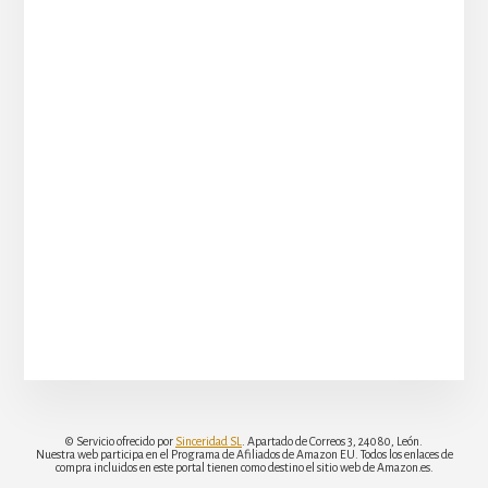
© Servicio ofrecido por
Sinceridad SL
. Apartado de Correos 3, 24080, León.
Nuestra web participa en el Programa de Afiliados de Amazon EU. Todos los enlaces de
compra incluidos en este portal tienen como destino el sitio web de Amazon.es.