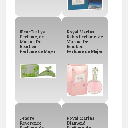
Fleur De Lys
Royal Marina
Perfume, de
Rubis Perfume, de
Marina De
Marina De
Bourbon ·
Bourbon ·
Perfume de Mujer
Perfume de Mujer
Tendre
Royal Marina
Reverence
Diamond
Perfume, de
Perfume, de