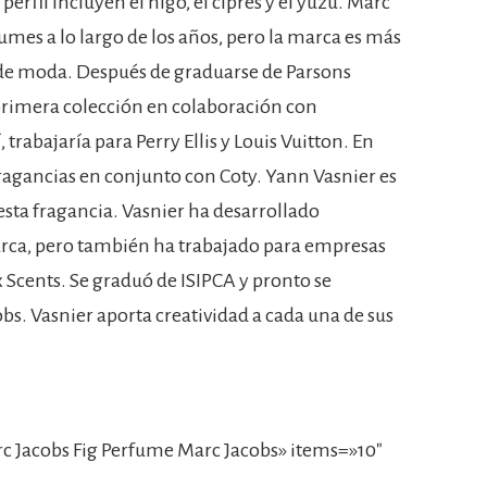
erfil incluyen el higo, el ciprés y el yuzu. Marc
mes a lo largo de los años, pero la marca es más
s de moda. Después de graduarse de Parsons
 primera colección en colaboración con
trabajaría para Perry Ellis y Louis Vuitton. En
ragancias en conjunto con Coty. Yann Vasnier es
esta fragancia. Vasnier ha desarrollado
ca, pero también ha trabajado para empresas
Scents. Se graduó de ISIPCA y pronto se
bs. Vasnier aporta creatividad a cada una de sus
 Jacobs Fig Perfume Marc Jacobs» items=»10″