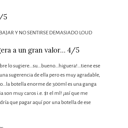
/5
BAJAR Y NO SENTIRSE DEMASIADO LOUD
igera a un gran valor… 4/5
bre lo sugiere…su…bueno…higuera!…tiene ese
una sugerencia de ella pero es muy agradable,
ano…la botella enorme de 300ml es una ganga
 son muy caros i.e. $1 el ml! ¡así que me
dría que pagar aquí por una botella de ese
bs