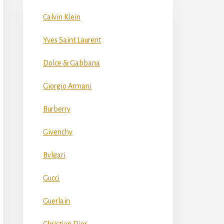
Calvin Klein
Yves Saint Laurent
Dolce & Gabbana
Giorgio Armani
Burberry
Givenchy
Bvlgari
Gucci
Guerlain