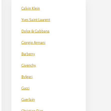
Calvin Klein
Yves Saint Laurent
Dolce & Gabbana
Giorgio Armani
Burberry
Givenchy
Bvlgari
Gucci
Guerlain