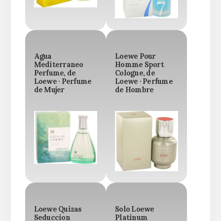
Agua
Loewe Pour
Mediterraneo
Homme Sport
Perfume, de
Cologne, de
Loewe · Perfume
Loewe · Perfume
de Mujer
de Hombre
Loewe Quizas
Solo Loewe
Seduccion
Platinum