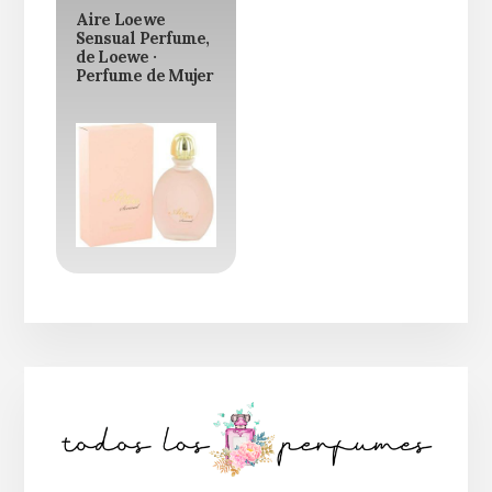
Aire Loewe
Sensual Perfume,
de Loewe ·
Perfume de Mujer
Barra
lateral
principal