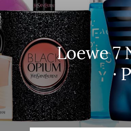
Loewe 7 
· 