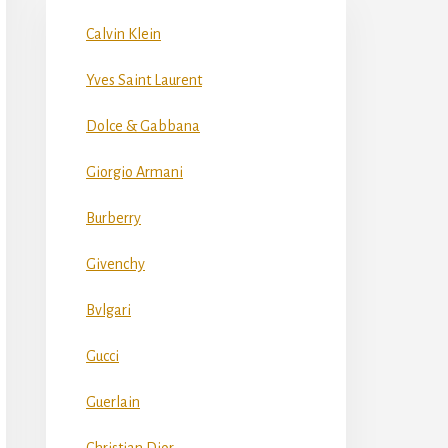
Calvin Klein
Yves Saint Laurent
Dolce & Gabbana
Giorgio Armani
Burberry
Givenchy
Bvlgari
Gucci
Guerlain