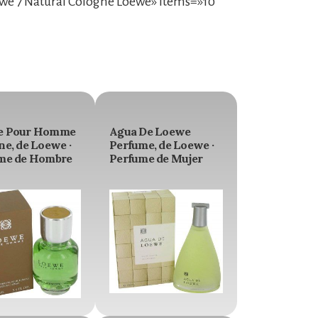
we 7 Natural Cologne Loewe» items=»10″
e Pour Homme
Agua De Loewe
ne, de Loewe ·
Perfume, de Loewe ·
me de Hombre
Perfume de Mujer