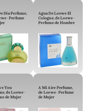
De Dia Perfume,
Agua De Loewe El
ewe · Perfume
Cologne, de Loewe ·
jer
Perfume de Hombre
we You
A Mi Aire Perfume,
me, de Loewe ·
de Loewe · Perfume
me de Mujer
de Mujer