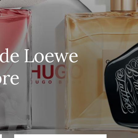
 de Loewe
bre