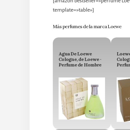
[amazon bestseller=»perfume Loe
template=»table»]
Más perfumes de la marca Loewe
Agua De Loewe
Loew
Cologne, de Loewe ·
Colog
Perfume de Hombre
Perfu