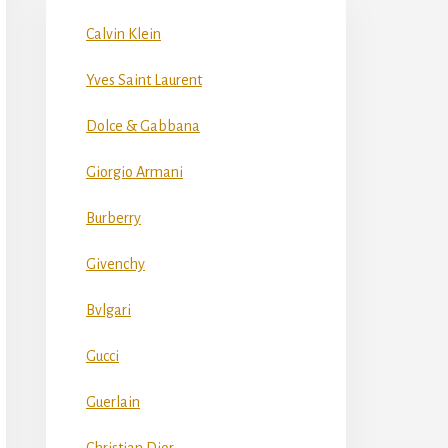
Calvin Klein
Yves Saint Laurent
Dolce & Gabbana
Giorgio Armani
Burberry
Givenchy
Bvlgari
Gucci
Guerlain