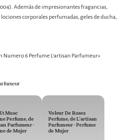
2004). Además de impresionantes fragancias,
e lociones corporales perfumadas, geles de ducha,
 Numero 6 Perfume L’artisan Parfumeur»
Parfumeur
Et Musc
Voleur De Roses
me Perfume, de
Perfume, de L’artisan
san Parfumeur ·
Parfumeur · Perfume
me de Mujer
de Mujer