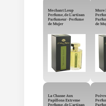
Mechant Loup
Mure 
Perfume, de L’artisan
Perfum
Parfumeur · Perfume
Parfu
de Mujer
de Mu
La Chasse Aux
Poivr
Papillons Extreme
Perfum
Perfume, de L’artisan
Parfu