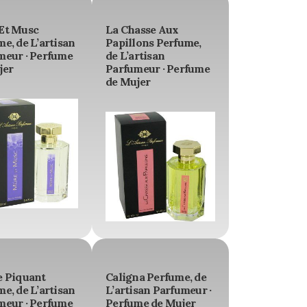
Et Musc
La Chasse Aux
e, de L’artisan
Papillons Perfume,
meur · Perfume
de L’artisan
jer
Parfumeur · Perfume
de Mujer
e Piquant
Caligna Perfume, de
e, de L’artisan
L’artisan Parfumeur ·
meur · Perfume
Perfume de Mujer