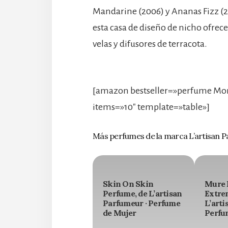
Mandarine (2006) y Ananas Fizz (
esta casa de diseño de nicho ofrec
velas y difusores de terracota.
[amazon bestseller=»perfume Mon
items=»10″ template=»table»]
Más perfumes de la marca L’artisan 
Skin On Skin
Mure 
Perfume, de L’artisan
Extre
Parfumeur · Perfume
L’arti
de Mujer
Perfu