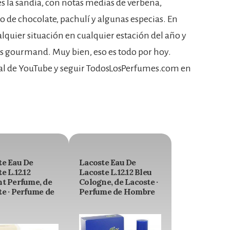
es la sandía, con notas medias de verbena,
o de chocolate, pachulí y algunas especias. En
lquier situación en cualquier estación del año y
as gourmand. Muy bien, eso es todo por hoy.
nal de YouTube y seguir TodosLosPerfumes.com en
te Eau De
Lacoste Eau De
e L.12.12
Lacoste L.12.12 Bleu
nt Perfume, de
Cologne, de Lacoste ·
e · Perfume de
Perfume de Hombre