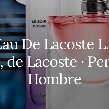
au De Lacoste L.
, de Lacoste · Pe
Hombre