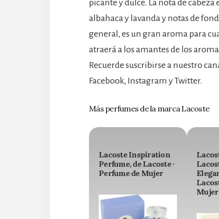
picante y dulce. La nota de cabeza 
albahaca y lavanda y notas de fond
general, es un gran aroma para cua
atraerá a los amantes de los arom
Recuerde suscribirse a nuestro ca
Facebook, Instagram y Twitter.
Más perfumes de la marca Lacoste
Lacoste Inspiration
Lacos
Perfume, de Lacoste ·
Lacost
Perfume de Mujer
Elega
Lacost
Mujer