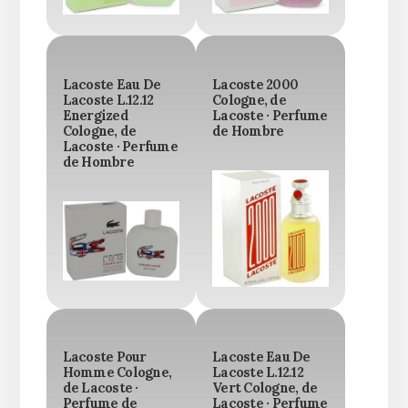
Lacoste Eau De
Lacoste 2000
Lacoste L.12.12
Cologne, de
Energized
Lacoste · Perfume
Cologne, de
de Hombre
Lacoste · Perfume
de Hombre
Lacoste Pour
Lacoste Eau De
Homme Cologne,
Lacoste L.12.12
de Lacoste ·
Vert Cologne, de
Perfume de
Lacoste · Perfume