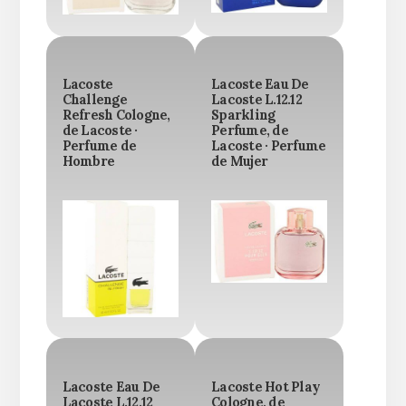
Lacoste
Lacoste Eau De
Challenge
Lacoste L.12.12
Refresh Cologne,
Sparkling
de Lacoste ·
Perfume, de
Perfume de
Lacoste · Perfume
Hombre
de Mujer
Lacoste Eau De
Lacoste Hot Play
Lacoste L.12.12
Cologne, de