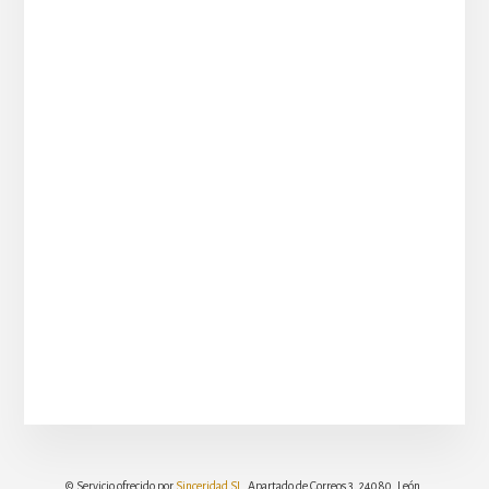
© Servicio ofrecido por
Sinceridad SL
. Apartado de Correos 3, 24080, León.