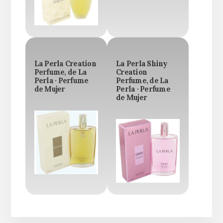
La Perla Creation
La Perla Shiny
Perfume, de La
Creation
Perla · Perfume
Perfume, de La
de Mujer
Perla · Perfume
de Mujer