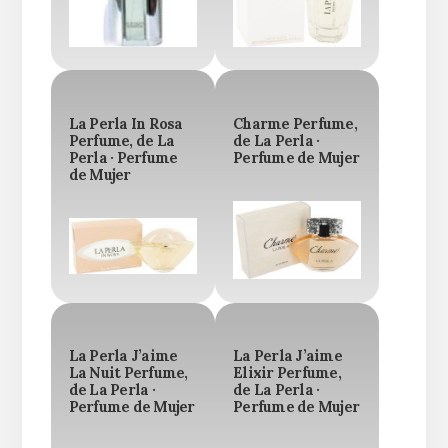
La Perla In Rosa
Charme Perfume,
Perfume, de La
de La Perla ·
Perla · Perfume
Perfume de Mujer
de Mujer
La Perla J’aime
La Perla J’aime
La Nuit Perfume,
Elixir Perfume,
de La Perla ·
de La Perla ·
Perfume de Mujer
Perfume de Mujer