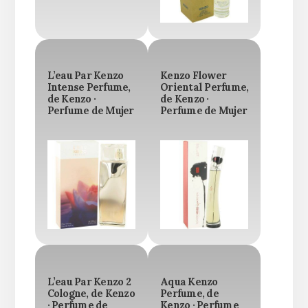
L’eau Par Kenzo
Kenzo Flower
Intense Perfume,
Oriental Perfume,
de Kenzo ·
de Kenzo ·
Perfume de Mujer
Perfume de Mujer
L’eau Par Kenzo 2
Aqua Kenzo
Cologne, de Kenzo
Perfume, de
· Perfume de
Kenzo · Perfume