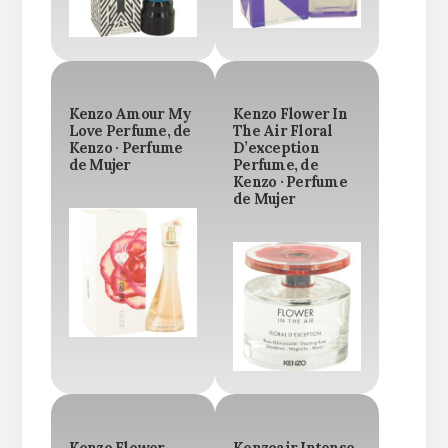
Kenzo Amour My
Kenzo Flower In
Love Perfume, de
The Air Floral
Kenzo · Perfume
D’exception
de Mujer
Perfume, de
Kenzo · Perfume
de Mujer
Kenzo Flower
Kenzoair Intense