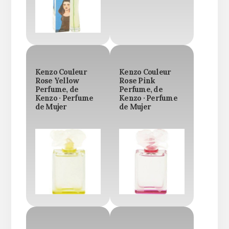
Kenzo Couleur
Kenzo Couleur
Rose Yellow
Rose Pink
Perfume, de
Perfume, de
Kenzo · Perfume
Kenzo · Perfume
de Mujer
de Mujer