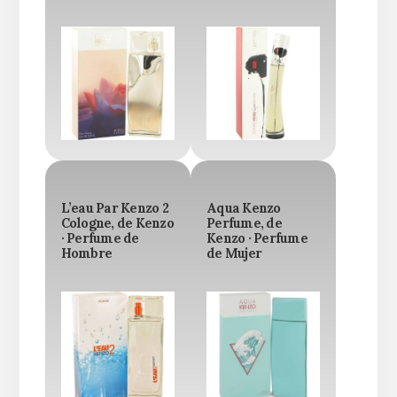
L’eau Par Kenzo 2
Aqua Kenzo
Cologne, de Kenzo
Perfume, de
· Perfume de
Kenzo · Perfume
Hombre
de Mujer