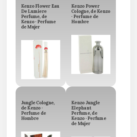
Kenzo Flower Eau
Kenzo Power
De Lumiere
Cologne, de Kenzo
Perfume, de
· Perfume de
Kenzo · Perfume
Hombre
de Mujer
Jungle Cologne,
Kenzo Jungle
de Kenzo ·
Elephant
Perfume de
Perfume, de
Hombre
Kenzo · Perfume
de Mujer