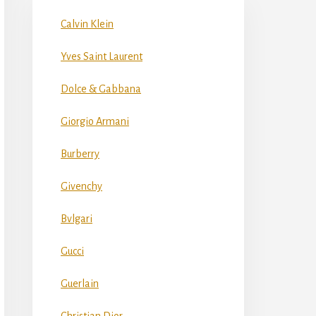
Calvin Klein
Yves Saint Laurent
Dolce & Gabbana
Giorgio Armani
Burberry
Givenchy
Bvlgari
Gucci
Guerlain