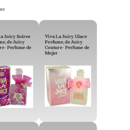
ure
a Juicy Soiree
Viva La Juicy Glace
e, de Juicy
Perfume, de Juicy
e · Perfume de
Couture · Perfume de
Mujer