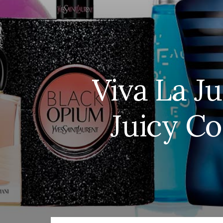
Viva La J
Juicy Co