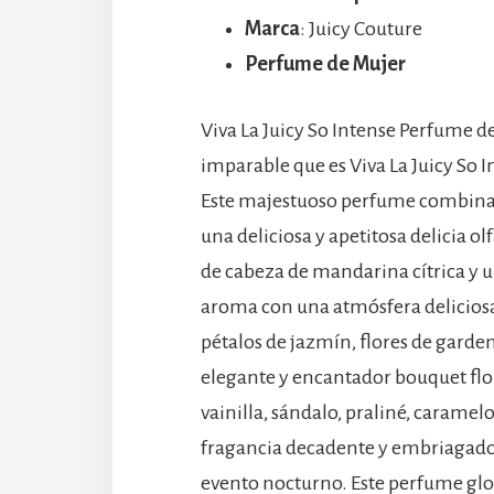
Marca
: Juicy Couture
Perfume de Mujer
Viva La Juicy So Intense Perfume de
imparable que es Viva La Juicy So
Este majestuoso perfume combina l
una deliciosa y apetitosa delicia ol
de cabeza de mandarina cítrica y u
aroma con una atmósfera deliciosa 
pétalos de jazmín, flores de garde
elegante y encantador bouquet flor
vainilla, sándalo, praliné, caram
fragancia decadente y embriagador
evento nocturno. Este perfume gl