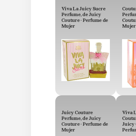
Viva La Juicy Sucre
Coutu
Perfume, de Juicy
Perfum
Couture · Perfume de
Coutur
Mujer
Mujer
Juicy Couture
Viva 
Perfume, de Juicy
Coutu
Couture · Perfume de
Juicy 
Mujer
Perfu