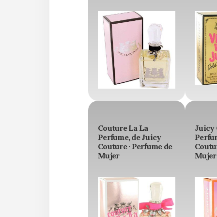
Couture La La
Juicy
Perfume, de Juicy
Perfum
Couture · Perfume de
Coutur
Mujer
Mujer