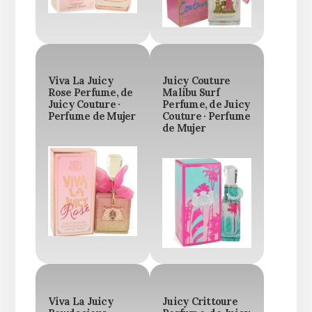
Viva La Juicy
Juicy Couture
Rose Perfume, de
Malibu Surf
Juicy Couture ·
Perfume, de Juicy
Perfume de Mujer
Couture · Perfume
de Mujer
Viva La Juicy
Juicy Crittoure