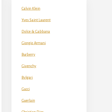
Calvin Klein
Yves Saint Laurent
Dolce & Gabbana
Giorgio Armani
Burberry
Givenchy
Bvlgari
Gucci
Guerlain