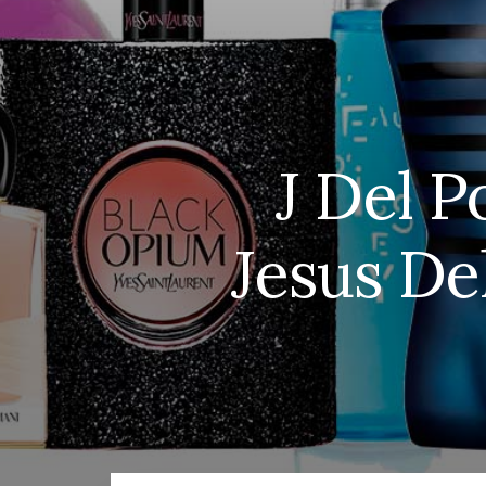
J Del P
Jesus De