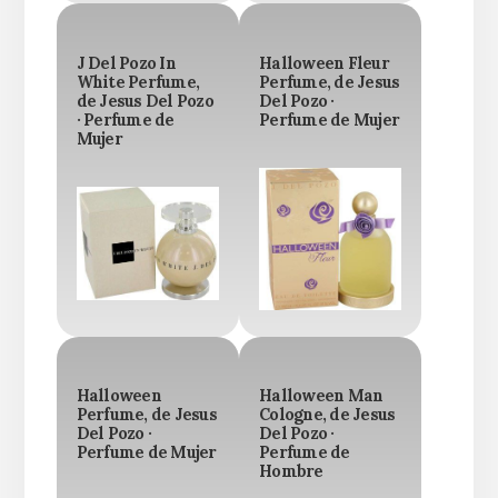
J Del Pozo In
Halloween Fleur
White Perfume,
Perfume, de Jesus
de Jesus Del Pozo
Del Pozo ·
· Perfume de
Perfume de Mujer
Mujer
Halloween
Halloween Man
Perfume, de Jesus
Cologne, de Jesus
Del Pozo ·
Del Pozo ·
Perfume de Mujer
Perfume de
Hombre