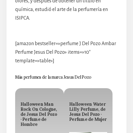
olores, y después de obtener un título en
química, estudió el arte de la perfumería en
ISIPCA.
[amazon bestseller=»perfume J Del Pozo Ambar
Perfume Jesus Del Pozo» items=»10″
template=»table»]
Más perfumes de la marca Jesus Del Pozo
Halloween Man
Halloween Water
Rock On Cologne,
Lilly Perfume, de
de Jesus Del Pozo
Jesus Del Pozo ·
· Perfume de
Perfume de Mujer
Hombre