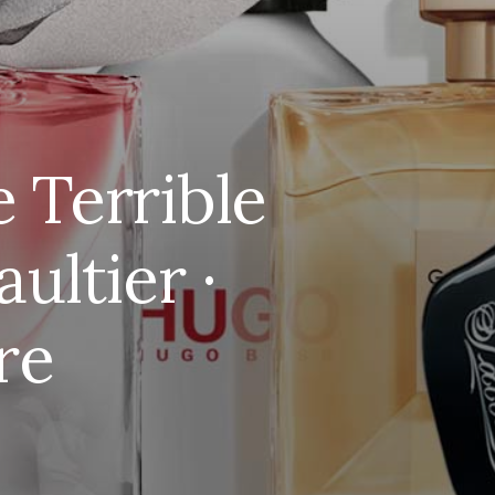
e Terrible
ultier ·
re