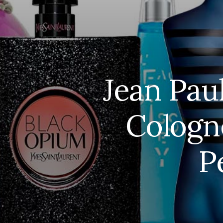
Jean Paul
Cologne
P