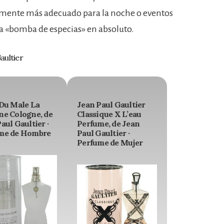
amente más adecuado para la noche o eventos
na «bomba de especias» en absoluto.
aultier
 Du Male La
Jean Paul Gaultier
ne Cologne, de
Classique X L’eau
aul Gaultier ·
Perfume, de Jean
me de Hombre
Paul Gaultier ·
Perfume de Mujer