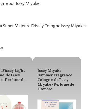
ogne por Issey Miyake
u Super Majeure D’issey Cologne Issey Miyake»
ke
 D’issey Light
Issey Miyake
e, de Issey
Summer Fragrance
e · Perfume de
Cologne, de Issey
Miyake · Perfume de
Hombre