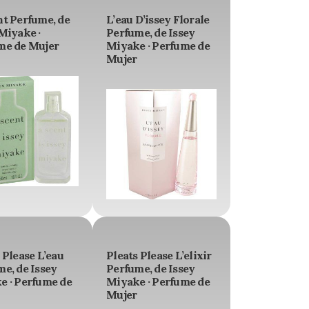
nt Perfume, de
L’eau D’issey Florale
Miyake ·
Perfume, de Issey
me de Mujer
Miyake · Perfume de
Mujer
 Please L’eau
Pleats Please L’elixir
e, de Issey
Perfume, de Issey
e · Perfume de
Miyake · Perfume de
Mujer