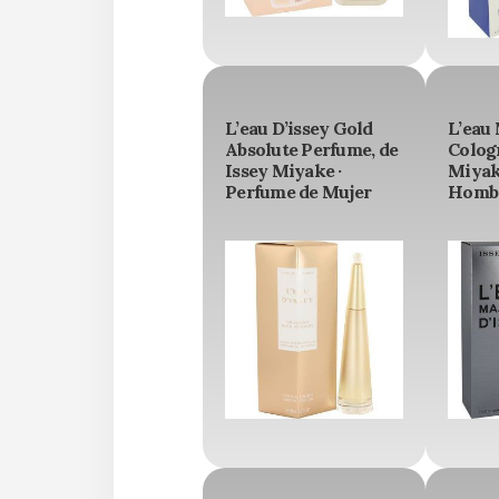
L’eau D’issey Gold
L’eau 
Absolute Perfume, de
Cologn
Issey Miyake ·
Miyak
Perfume de Mujer
Homb