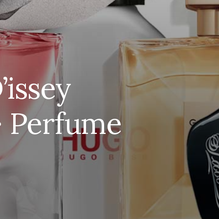
’issey
· Perfume