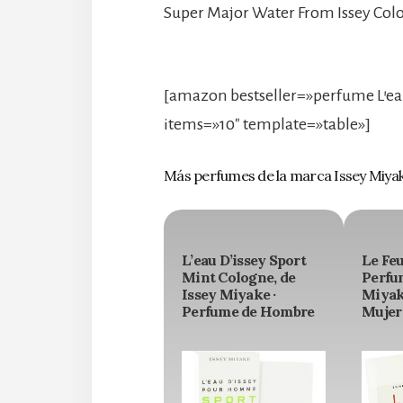
Super Major Water From Issey Col
[amazon bestseller=»perfume L’ea
items=»10″ template=»table»]
Más perfumes de la marca Issey Miya
L’eau D’issey Sport
Le Feu
Mint Cologne, de
Perfum
Issey Miyake ·
Miyak
Perfume de Hombre
Mujer