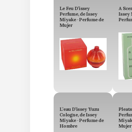
Le Feu D’issey
A Sce
Perfume, de Issey
Issey 
Miyake · Perfume de
Perfu
Mujer
L’eau D’issey Yuzu
Pleats
Cologne, de Issey
Perfum
Miyake · Perfume de
Miyak
Hombre
Mujer