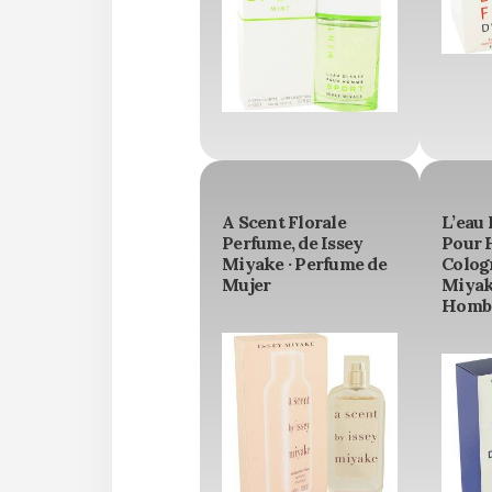
A Scent Florale
L’eau 
Perfume, de Issey
Pour
Miyake · Perfume de
Cologn
Mujer
Miyak
Homb