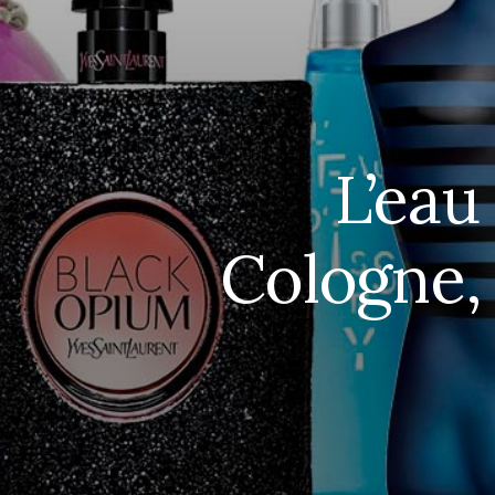
L’eau
Cologne,