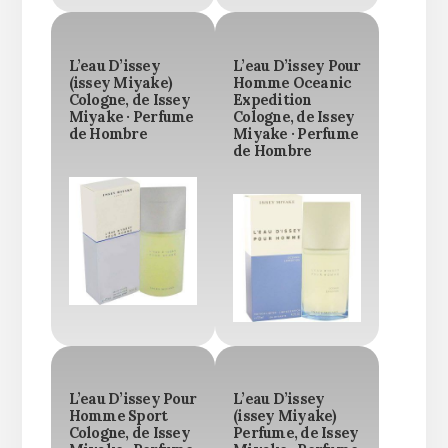
L’eau D’issey
L’eau D’issey Pour
(issey Miyake)
Homme Oceanic
Cologne, de Issey
Expedition
Miyake · Perfume
Cologne, de Issey
de Hombre
Miyake · Perfume
de Hombre
L’eau D’issey Pour
L’eau D’issey
Homme Sport
(issey Miyake)
Cologne, de Issey
Perfume, de Issey