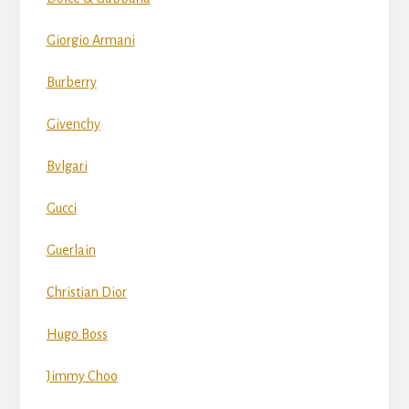
Giorgio Armani
Burberry
Givenchy
Bvlgari
Gucci
Guerlain
Christian Dior
Hugo Boss
Jimmy Choo