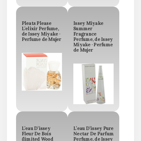
Pleats Please
Issey Miyake
L’elixir Perfume,
Summer
de Issey Miyake ·
Fragrance
Perfume de Mujer
Perfume, de Issey
Miyake · Perfume
de Mujer
L’eau D’issey
L’eau D’issey Pure
Fleur De Bois
Nectar De Parfum
(limited Wood
Perfume, de Issey