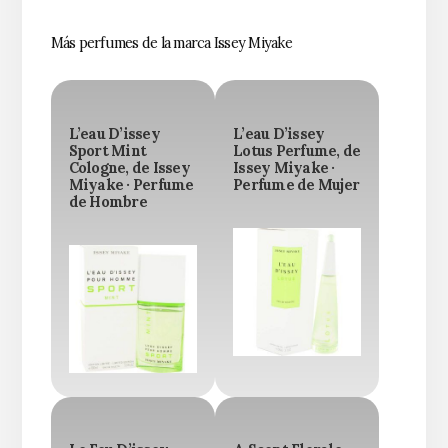
Más perfumes de la marca Issey Miyake
L’eau D’issey
L’eau D’issey
Sport Mint
Lotus Perfume, de
Cologne, de Issey
Issey Miyake ·
Miyake · Perfume
Perfume de Mujer
de Hombre