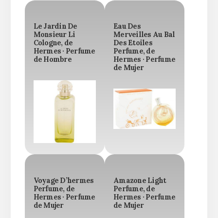
Le Jardin De
Eau Des
Monsieur Li
Merveilles Au Bal
Cologne, de
Des Etoiles
Hermes · Perfume
Perfume, de
de Hombre
Hermes · Perfume
de Mujer
Voyage D’hermes
Amazone Light
Perfume, de
Perfume, de
Hermes · Perfume
Hermes · Perfume
de Mujer
de Mujer