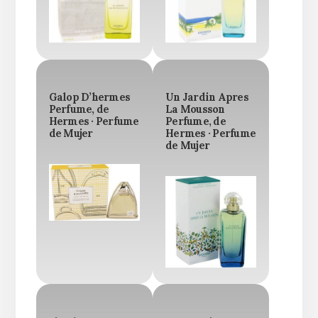
Galop D’hermes
Un Jardin Apres
Perfume, de
La Mousson
Hermes · Perfume
Perfume, de
de Mujer
Hermes · Perfume
de Mujer