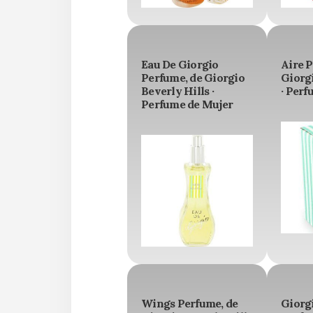
Eau De Giorgio
Aire P
Perfume, de Giorgio
Giorgi
Beverly Hills ·
· Perf
Perfume de Mujer
Wings Perfume, de
Giorg