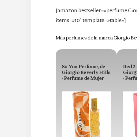
[amazon bestseller=»perfume Gior
items=»10″ template=»table»]
Más perfumes de la marca Giorgio Beve
So You Perfume, de
Red 2 
Giorgio Beverly Hills
Giorgi
· Perfume de Mujer
· Perf