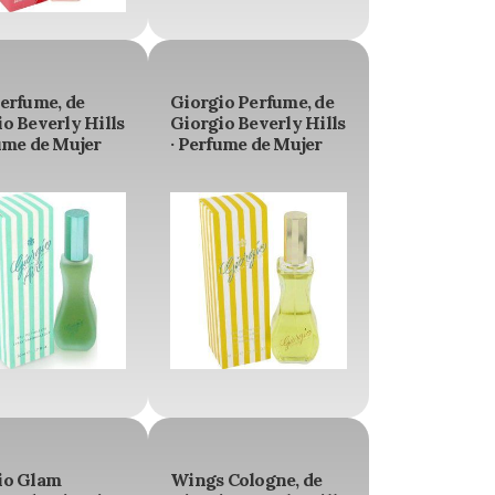
erfume, de
Giorgio Perfume, de
o Beverly Hills
Giorgio Beverly Hills
ume de Mujer
· Perfume de Mujer
io Glam
Wings Cologne, de