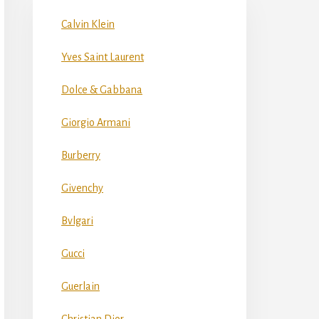
Calvin Klein
Yves Saint Laurent
Dolce & Gabbana
Giorgio Armani
Burberry
Givenchy
Bvlgari
Gucci
Guerlain