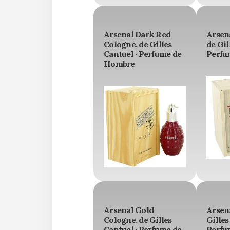
Arsenal Dark Red
Arsen
Cologne, de Gilles
de Gil
Cantuel · Perfume de
Perfu
Hombre
Arsenal Gold
Arsen
Cologne, de Gilles
Gilles
Cantuel · Perfume de
Perfu