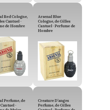
al Red Cologne,
Arsenal Blue
les Cantuel ·
Cologne, de Gilles
me de Hombre
Cantuel · Perfume de
Hombre
al Perfume, de
Creature D’anges
 Cantuel ·
Perfume, de Gilles
me de Mujer
Cantuel · Perfume de