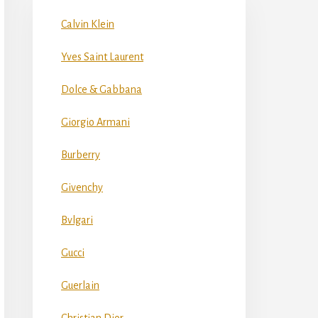
Calvin Klein
Yves Saint Laurent
Dolce & Gabbana
Giorgio Armani
Burberry
Givenchy
Bvlgari
Gucci
Guerlain