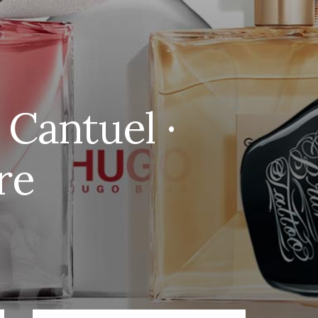
 Cantuel ·
re