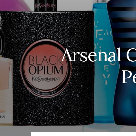
Arsenal C
P