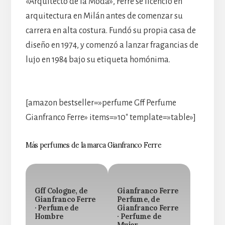
«Arquitecto de la Moda», Ferré se licenció en
arquitectura en Milán antes de comenzar su
carrera en alta costura. Fundó su propia casa de
diseño en 1974, y comenzó a lanzar fragancias de
lujo en 1984 bajo su etiqueta homónima.
[amazon bestseller=»perfume Gff Perfume
Gianfranco Ferre» items=»10″ template=»table»]
Más perfumes de la marca Gianfranco Ferre
Gff Cologne, de
Gianfranco Ferre
Gianfranco Ferre
Perfume, de
· Perfume de
Gianfranco Ferre
Hombre
· Perfume de
Mujer