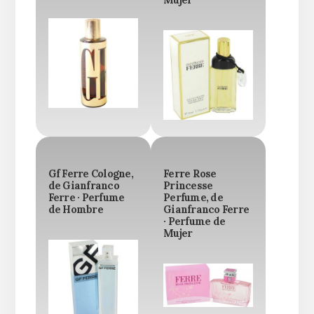
Gf Ferre Cologne,
Ferre Rose
de Gianfranco
Princesse
Ferre · Perfume
Perfume, de
de Hombre
Gianfranco Ferre
· Perfume de
Mujer