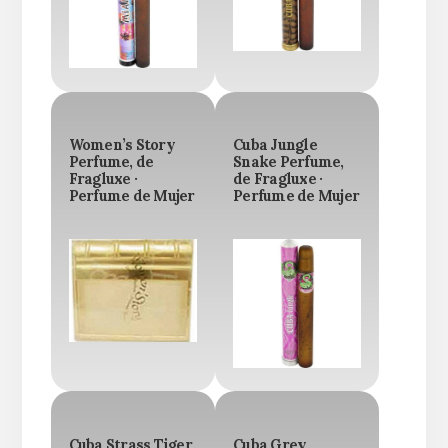
Women’s Story
Cuba Jungle
Perfume, de
Snake Perfume,
Fragluxe ·
de Fragluxe ·
Perfume de Mujer
Perfume de Mujer
Cuba Strass Tiger
Cuba Grey