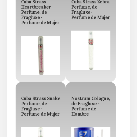
Cuba Strass
Cuba Strass Zebra
Heartbreaker
Perfume, de
Perfume, de
Fragluxe ·
Fragluxe ·
Perfume de Mujer
Perfume de Mujer
Cuba Strass Snake
Nostrum Cologne,
Perfume, de
de Fragluxe ·
Fragluxe ·
Perfume de
Perfume de Mujer
Hombre