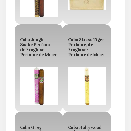
Cuba Jungle
Cuba Strass Tiger
Snake Perfume,
Perfume, de
de Fragluxe ·
Fragluxe ·
Perfume de Mujer
Perfume de Mujer
Cuba Grey
Cuba Hollywood