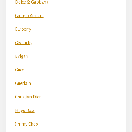
Dolce & Gabbana
Giorgio Armani
Burberry
Givenchy
Bvlgari
Gucci
Guerlain
Christian Dior
Hugo Boss
Jimmy Choo