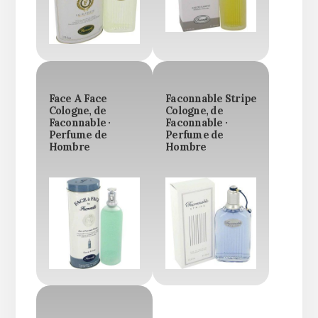
Face A Face
Faconnable Stripe
Cologne, de
Cologne, de
Faconnable ·
Faconnable ·
Perfume de
Perfume de
Hombre
Hombre