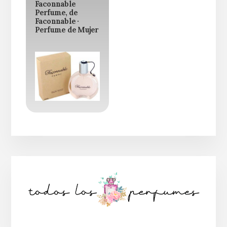
Faconnable
Perfume, de
Faconnable ·
Perfume de Mujer
Barra
lateral
principal