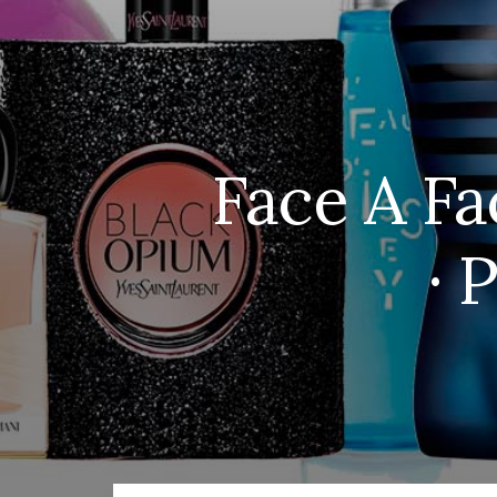
Face A Fa
· 