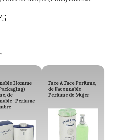
/5
e
nable Homme
Face A Face Perfume,
Packaging)
de Faconnable ·
ne, de
Perfume de Mujer
nable · Perfume
mbre