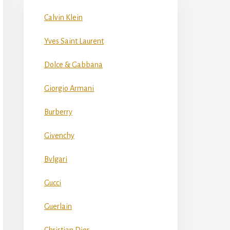
Calvin Klein
Yves Saint Laurent
Dolce & Gabbana
Giorgio Armani
Burberry
Givenchy
Bvlgari
Gucci
Guerlain