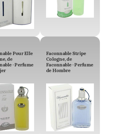
nable Pour Elle
Faconnable Stripe
me, de
Cologne, de
nable · Perfume
Faconnable · Perfume
jer
de Hombre