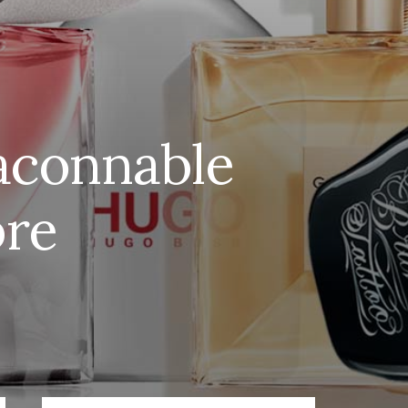
Faconnable
bre