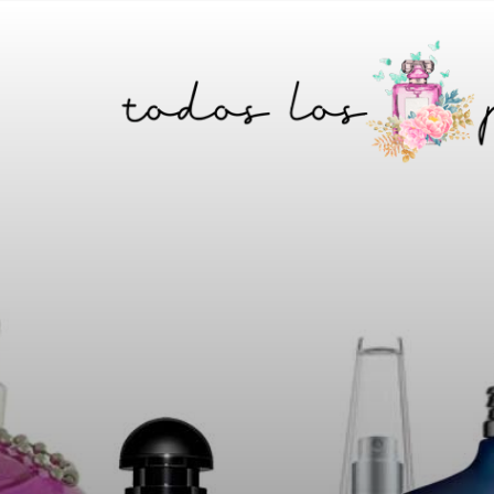
Saltar
Skip
a
to
la
content
barra
lateral
principal