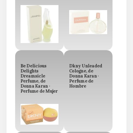
Be Delicious
Dkny Unleaded
Delights
Cologne, de
Dreamsicle
Donna Karan ·
Perfume, de
Perfume de
Donna Karan ·
Hombre
Perfume de Mujer