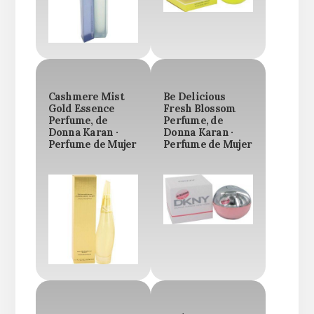
Cashmere Mist
Be Delicious
Gold Essence
Fresh Blossom
Perfume, de
Perfume, de
Donna Karan ·
Donna Karan ·
Perfume de Mujer
Perfume de Mujer