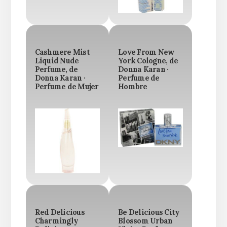
Cashmere Mist
Love From New
Liquid Nude
York Cologne, de
Perfume, de
Donna Karan ·
Donna Karan ·
Perfume de
Perfume de Mujer
Hombre
Red Delicious
Be Delicious City
Charmingly
Blossom Urban