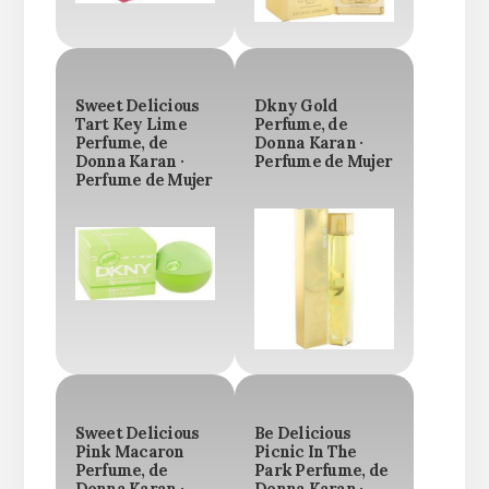
Sweet Delicious
Dkny Gold
Tart Key Lime
Perfume, de
Perfume, de
Donna Karan ·
Donna Karan ·
Perfume de Mujer
Perfume de Mujer
Sweet Delicious
Be Delicious
Pink Macaron
Picnic In The
Perfume, de
Park Perfume, de
Donna Karan ·
Donna Karan ·