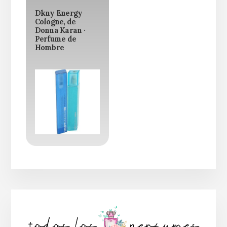
Dkny Energy
Cologne, de
Donna Karan ·
Perfume de
Hombre
Barra
lateral