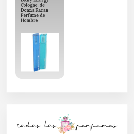
Dkny Energy
Cologne, de
Donna Karan ·
Perfume de
Hombre
Barra
lateral