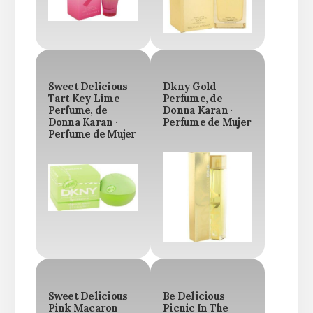
Sweet Delicious
Dkny Gold
Tart Key Lime
Perfume, de
Perfume, de
Donna Karan ·
Donna Karan ·
Perfume de Mujer
Perfume de Mujer
Sweet Delicious
Be Delicious
Pink Macaron
Picnic In The