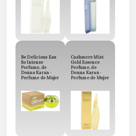
Be Delicious Eau
Cashmere Mist
So Intense
Gold Essence
Perfume, de
Perfume, de
Donna Karan ·
Donna Karan ·
Perfume de Mujer
Perfume de Mujer