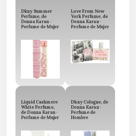
Dkny Summer
Love From New
Perfume, de
York Perfume, de
Donna Karan ·
Donna Karan ·
Perfume de Mujer
Perfume de Mujer
Liquid Cashmere
Dkny Cologne, de
White Perfume,
Donna Karan ·
de Donna Karan ·
Perfume de
Perfume de Mujer
Hombre