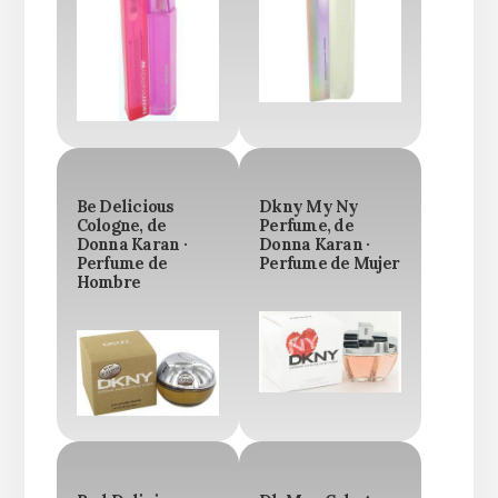
Be Delicious
Dkny My Ny
Cologne, de
Perfume, de
Donna Karan ·
Donna Karan ·
Perfume de
Perfume de Mujer
Hombre