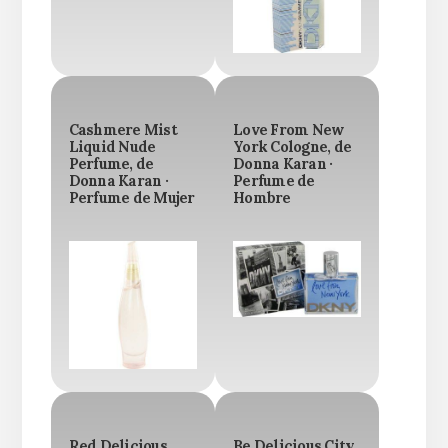
Cashmere Mist
Love From New
Liquid Nude
York Cologne, de
Perfume, de
Donna Karan ·
Donna Karan ·
Perfume de
Perfume de Mujer
Hombre
Red Delicious
Be Delicious City