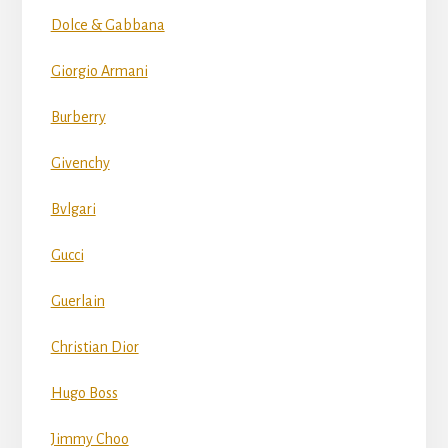
Dolce & Gabbana
Giorgio Armani
Burberry
Givenchy
Bvlgari
Gucci
Guerlain
Christian Dior
Hugo Boss
Jimmy Choo