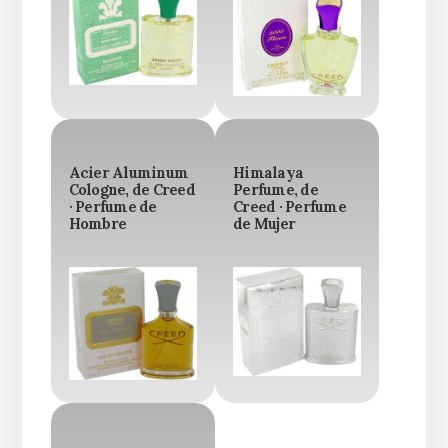
Acier Aluminum
Himalaya
Cologne, de Creed
Perfume, de
· Perfume de
Creed · Perfume
Hombre
de Mujer