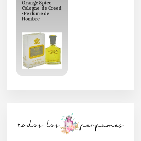
Orange Spice
Cologne, de Creed
· Perfume de
Hombre
Barra
lateral
principal