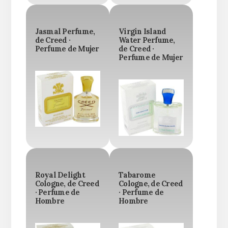
Jasmal Perfume,
Virgin Island
de Creed ·
Water Perfume,
Perfume de Mujer
de Creed ·
Perfume de Mujer
Royal Delight
Tabarome
Cologne, de Creed
Cologne, de Creed
· Perfume de
· Perfume de
Hombre
Hombre