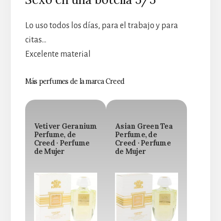
Lo uso todos los días, para el trabajo y para
citas…
Excelente material
Más perfumes de la marca Creed
Vetiver Geranium
Asian Green Tea
Perfume, de
Perfume, de
Creed · Perfume
Creed · Perfume
de Mujer
de Mujer