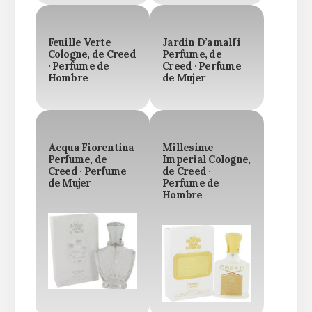
Feuille Verte
Jardin D’amalfi
Cologne, de Creed
Perfume, de
· Perfume de
Creed · Perfume
Hombre
de Mujer
Acqua Fiorentina
Millesime
Perfume, de
Imperial Cologne,
Creed · Perfume
de Creed ·
de Mujer
Perfume de
Hombre