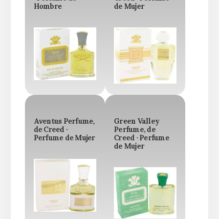
Hombre
de Mujer
Aventus Perfume,
Green Valley
de Creed ·
Perfume, de
Perfume de Mujer
Creed · Perfume
de Mujer