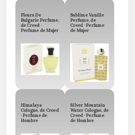
Fleurs De
Sublime Vanille
Bulgarie Perfume,
Perfume, de
de Creed ·
Creed · Perfume
Perfume de Mujer
de Mujer
Himalaya
Silver Mountain
Cologne, de Creed
Water Cologne, de
· Perfume de
Creed · Perfume
Hombre
de Hombre