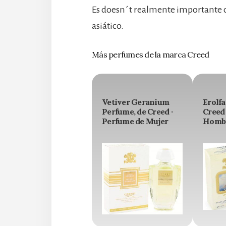
Es doesn´t realmente importante 
asiático.
Más perfumes de la marca Creed
Vetiver Geranium
Erolfa
Perfume, de Creed ·
Creed 
Perfume de Mujer
Homb