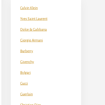
Calvin Klein
Yves Saint Laurent
Dolce & Gabbana
Giorgio Armani
Burberry
Givenchy
Bvlgari
Gucci
Guerlain