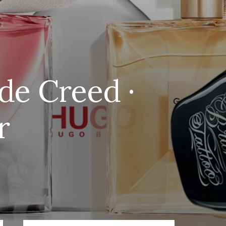
de Creed ·
r