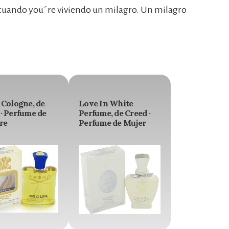
cuando you´re viviendo un milagro. Un milagro
 Cologne, de
Love In White
· Perfume de
Perfume, de Creed ·
re
Perfume de Mujer