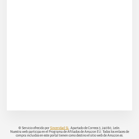
© Servicio ofrecido por
Sinceridad SL
. Apartado de Correos 3, 24080, León.
Nuestra web participa en el Programa de Afiliados de Amazon EU. Todos los enlaces de
compra incluidos en este portal tienen como destino el sitio web de Amazon.es.