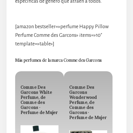
específicas de género que atraen a todos.
[amazon bestseller=»perfume Happy Pillow
Perfume Comme des Garcons» items=»10″
template=»table»]
Más perfumes de la marca Comme des Garcons
Comme Des
Comme Des
Garcons White
Garcons
Perfume, de
Wonderwood
Comme des
Perfume, de
Garcons ·
Comme des
Perfume de Mujer
Garcons ·
Perfume de Mujer