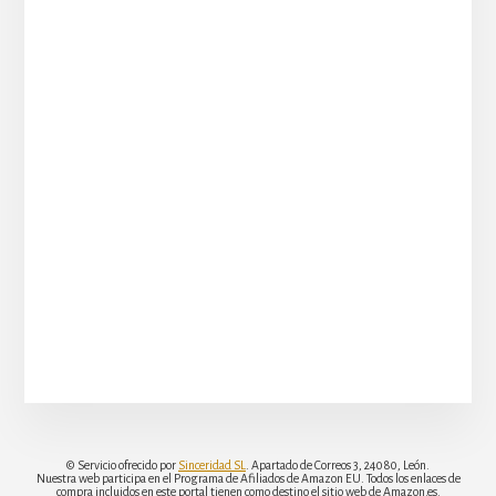
© Servicio ofrecido por
Sinceridad SL
. Apartado de Correos 3, 24080, León.
Nuestra web participa en el Programa de Afiliados de Amazon EU. Todos los enlaces de
compra incluidos en este portal tienen como destino el sitio web de Amazon.es.