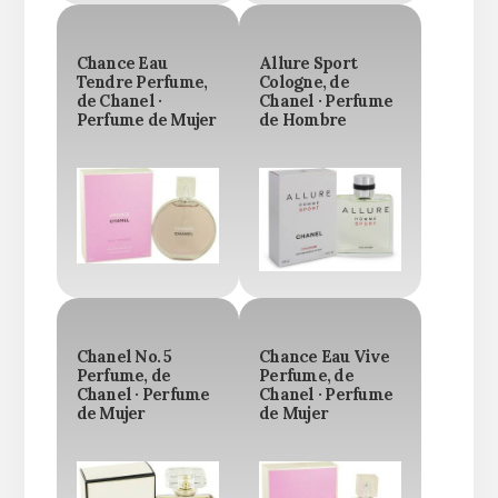
Chance Eau
Allure Sport
Tendre Perfume,
Cologne, de
de Chanel ·
Chanel · Perfume
Perfume de Mujer
de Hombre
Chanel No. 5
Chance Eau Vive
Perfume, de
Perfume, de
Chanel · Perfume
Chanel · Perfume
de Mujer
de Mujer