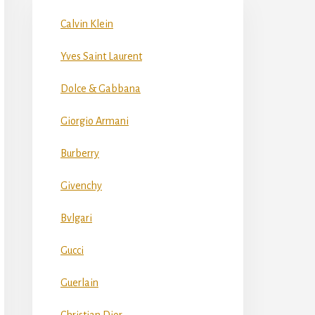
Calvin Klein
Yves Saint Laurent
Dolce & Gabbana
Giorgio Armani
Burberry
Givenchy
Bvlgari
Gucci
Guerlain