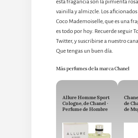
esta fragancia son la pimienta rosa
vainilla y almizcle. Los aficionad
Coco Mademoiselle, que es una fr
es todo por hoy. Recuerde seguir 
Twitter, y suscribirse a nuestro ca
Que tengas un buen día.
Más perfumes de la marca Chanel
Allure Homme Sport
Chane
Cologne, de Chanel ·
de Ch
Perfume de Hombre
de Mu