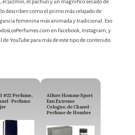
, el jazmín, el pachulí y un magnífico secado de
os lo describen como el primo más relajado de
agancia femenina más animada y tradicional. Eso
TodosLosPerfumes.com en Facebook, Instagram, y
nal de YouTube para más de este tipo de contenido.
l #22 Perfume,
Allure Homme Sport
anel · Perfume
Eau Extreme
jer
Cologne, de Chanel ·
Perfume de Hombre