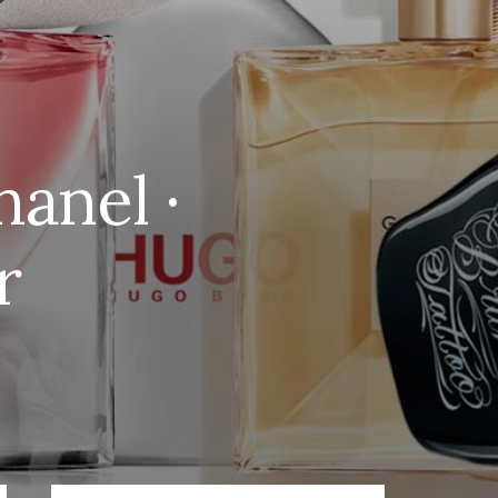
anel ·
r