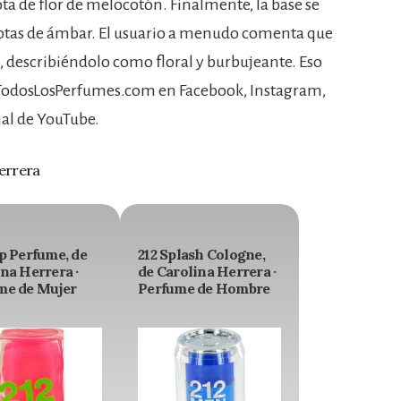
ta de flor de melocotón. Finalmente, la base se
tas de ámbar. El usuario a menudo comenta que
, describiéndolo como floral y burbujeante. Eso
r TodosLosPerfumes.com en Facebook, Instagram,
anal de YouTube.
errera
p Perfume, de
212 Splash Cologne,
na Herrera ·
de Carolina Herrera ·
me de Mujer
Perfume de Hombre