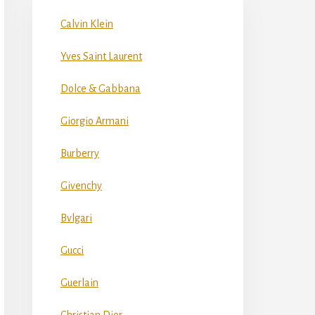
Calvin Klein
Yves Saint Laurent
Dolce & Gabbana
Giorgio Armani
Burberry
Givenchy
Bvlgari
Gucci
Guerlain