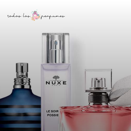
Saltar
Skip
a
to
la
content
barra
lateral
principal