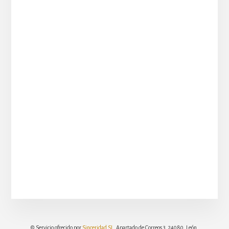
© Servicio ofrecido por
Sinceridad SL
. Apartado de Correos 3, 24080, León.