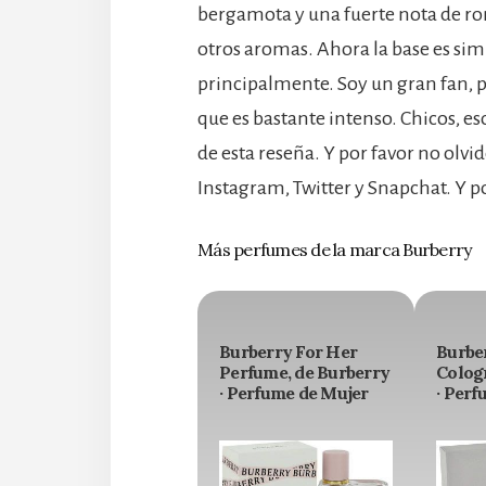
bergamota y una fuerte nota de r
otros aromas. Ahora la base es si
principalmente. Soy un gran fan, p
que es bastante intenso. Chicos, e
de esta reseña. Y por favor no olv
Instagram, Twitter y Snapchat. Y po
Más perfumes de la marca Burberry
Burberry For Her
Burbe
Perfume, de Burberry
Colog
· Perfume de Mujer
· Per