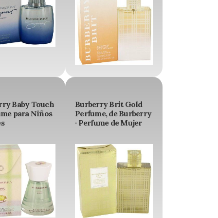
rry Baby Touch
Burberry Brit Gold
ume para Niños
Perfume, de Burberry
és
· Perfume de Mujer