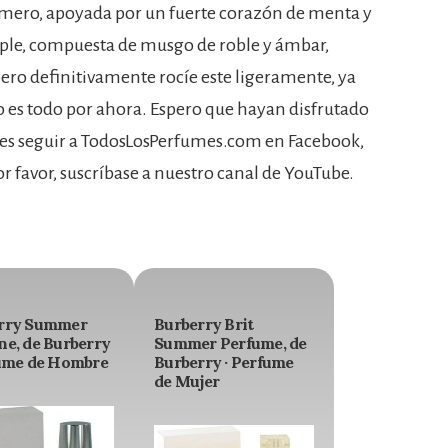
omero, apoyada por un fuerte corazón de menta y
mple, compuesta de musgo de roble y ámbar,
ero definitivamente rocíe este ligeramente, ya
so es todo por ahora. Espero que hayan disfrutado
ides seguir a TodosLosPerfumes.com en Facebook,
r favor, suscríbase a nuestro canal de YouTube.
rry Summer
Burberry Brit
ne, de Burberry
Summer Perfume, de
fume de Hombre
Burberry · Perfume
de Mujer