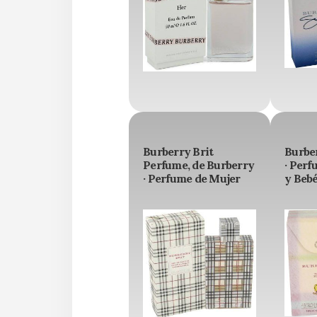
Burberry Brit
Burbe
Perfume, de Burberry
· Perf
· Perfume de Mujer
y Beb