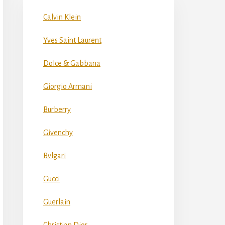
Calvin Klein
Yves Saint Laurent
Dolce & Gabbana
Giorgio Armani
Burberry
Givenchy
Bvlgari
Gucci
Guerlain