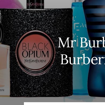
Mr Burb
Burber