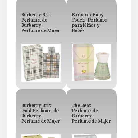
Burberry Brit
Burberry Baby
Perfume, de
Touch · Perfume
Burberry ·
para Niños y
Perfume de Mujer
Bebés
Burberry Brit
The Beat
Gold Perfume, de
Perfume, de
Burberry ·
Burberry ·
Perfume de Mujer
Perfume de Mujer