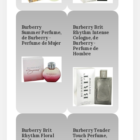
Burberry
Burberry Brit
Summer Perfume,
Rhythm Intense
de Burberry ·
Cologne, de
Perfume de Mujer
Burberry ·
Perfume de
Hombre
Burberry Brit
Burberry Tender
Rhythm Floral
Touch Perfume,