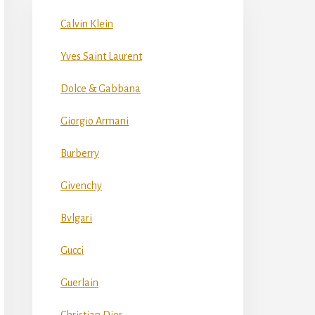
Calvin Klein
Yves Saint Laurent
Dolce & Gabbana
Giorgio Armani
Burberry
Givenchy
Bvlgari
Gucci
Guerlain