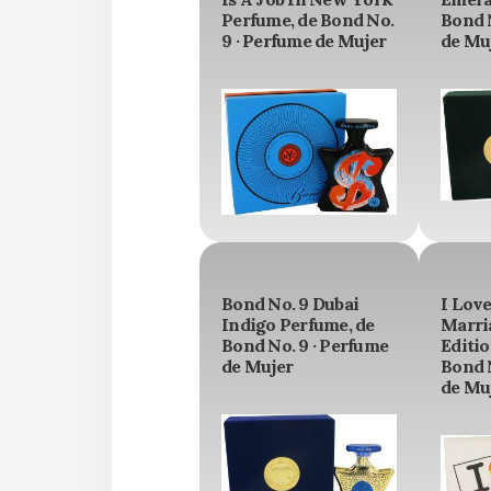
Perfume, de Bond No.
Bond N
9 · Perfume de Mujer
de Mu
Bond No. 9 Dubai
I Lov
Indigo Perfume, de
Marri
Bond No. 9 · Perfume
Editio
de Mujer
Bond N
de Mu