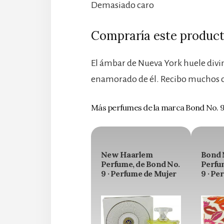
Demasiado caro
Compraría este product
El ámbar de Nueva York huele divin
enamorado de él. Recibo muchos 
Más perfumes de la marca Bond No. 
New Haarlem
Bond N
Perfume, de Bond No.
Perfu
9 · Perfume de Mujer
9 · Pe