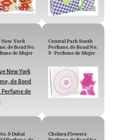
e New York
Central Park South
me, de Bond No.
Perfume, de Bond No.
rfume de Mujer
9 · Perfume de Mujer
No. 9 Dubai
Chelsea Flowers
ld Perfume, de
Perfume, de Bond No.