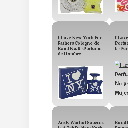
I Love New York For
I Lov
Fathers Cologne, de
Perfu
Bond No. 9 · Perfume
9 · Pe
de Hombre
Andy Warhol Success
Bond 
Is A Job In New York
Emera