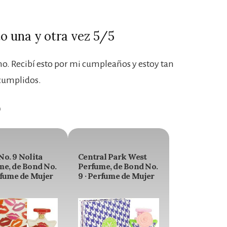
o una y otra vez 5/5
o. Recibí esto por mi cumpleaños y estoy tan
cumplidos.
9
o. 9 Nolita
Central Park West
me, de Bond No.
Perfume, de Bond No.
rfume de Mujer
9 · Perfume de Mujer