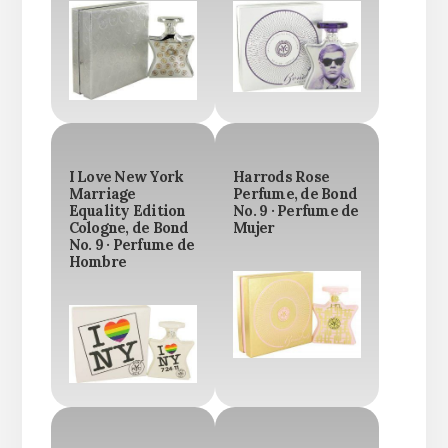
I Love New York
Harrods Rose
Marriage
Perfume, de Bond
Equality Edition
No. 9 · Perfume de
Cologne, de Bond
Mujer
No. 9 · Perfume de
Hombre