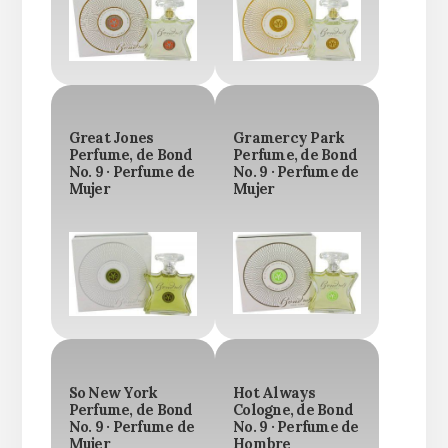
Great Jones
Gramercy Park
Perfume, de Bond
Perfume, de Bond
No. 9 · Perfume de
No. 9 · Perfume de
Mujer
Mujer
So New York
Hot Always
Perfume, de Bond
Cologne, de Bond
No. 9 · Perfume de
No. 9 · Perfume de
Mujer
Hombre