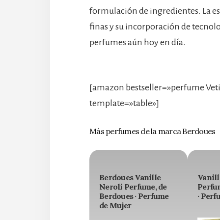
formulación de ingredientes. La es
finas y su incorporación de tecn
perfumes aún hoy en día.
[amazon bestseller=»perfume Vet
template=»table»]
Más perfumes de la marca Berdoues
Berdoues Vanille
Vanil
Neroli Perfume, de
Perfu
Berdoues · Perfume
· Perf
de Mujer