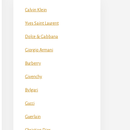
Calvin Klein
Yves Saint Laurent
Dolce & Gabbana
Giorgio Armani
Burberry
Givenchy
Bvlgari
Gucci
Guerlain