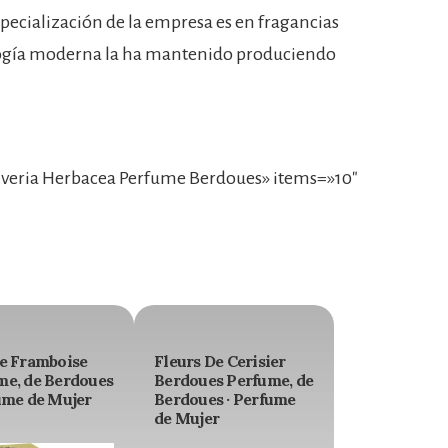
pecialización de la empresa es en fragancias
ología moderna la ha mantenido produciendo
iveria Herbacea Perfume Berdoues» items=»10″
le Framboise
Fleurs De Cerisier
me, de Berdoues
Berdoues Perfume, de
ume de Mujer
Berdoues · Perfume
de Mujer