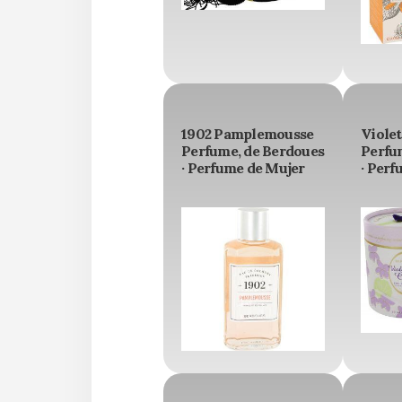
1902 Pamplemousse
Violet
Perfume, de Berdoues
Perfu
· Perfume de Mujer
· Perf