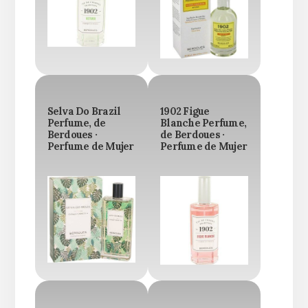
Selva Do Brazil
1902 Figue
Perfume, de
Blanche Perfume,
Berdoues ·
de Berdoues ·
Perfume de Mujer
Perfume de Mujer