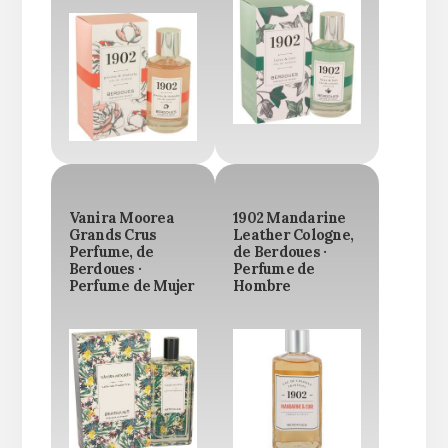
Vanira Moorea
1902 Mandarine
Grands Crus
Leather Cologne,
Perfume, de
de Berdoues ·
Berdoues ·
Perfume de
Perfume de Mujer
Hombre