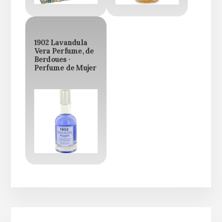
1902 Lavandula
Vera Perfume, de
Berdoues ·
Perfume de Mujer
Barra