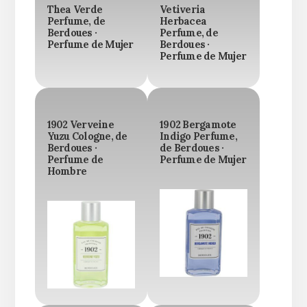
Thea Verde
Vetiveria
Perfume, de
Herbacea
Berdoues ·
Perfume, de
Perfume de Mujer
Berdoues ·
Perfume de Mujer
1902 Verveine
1902 Bergamote
Yuzu Cologne, de
Indigo Perfume,
Berdoues ·
de Berdoues ·
Perfume de
Perfume de Mujer
Hombre