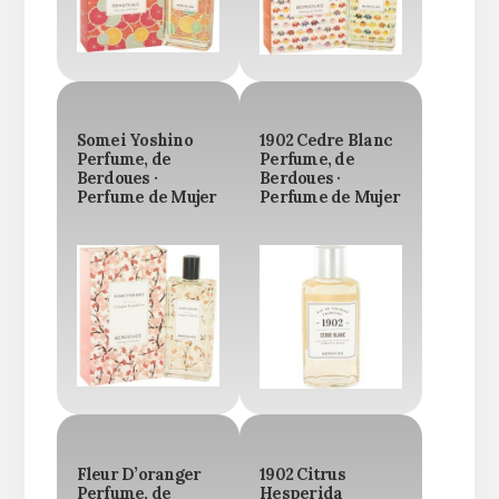
Somei Yoshino
1902 Cedre Blanc
Perfume, de
Perfume, de
Berdoues ·
Berdoues ·
Perfume de Mujer
Perfume de Mujer
Fleur D’oranger
1902 Citrus
Perfume, de
Hesperida