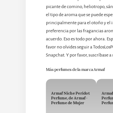
picante de comino, heliotropo, sánda
el tipo de aroma que se puede espe
principalmente para el otoño y el 
preferencia por las fragancias arom
acuerdo. Eso es todo por ahora. Es
favor no olvides seguir a TodosLo
Snapchat. Y por favor, suscríbase a
Más perfumes de la marca Armaf
Armaf Niche Peridot
Armaf
Perfume, de Armaf ·
Perfum
Perfume de Mujer
Perfu