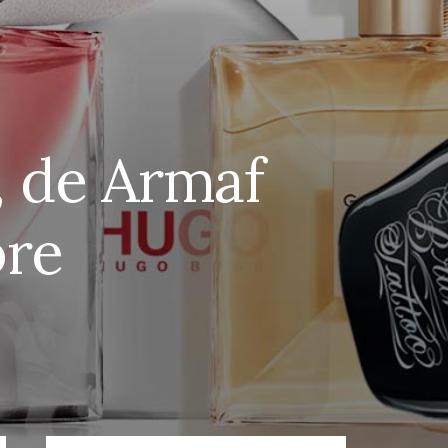
, de Armaf
bre