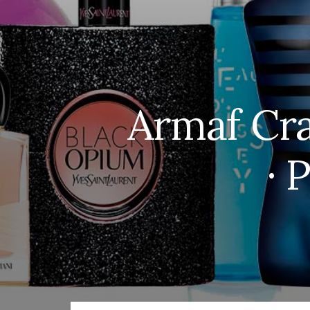
Armaf Cra
· 