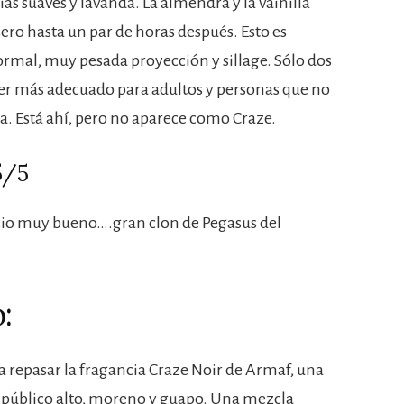
ias suaves y lavanda. La almendra y la vainilla
ero hasta un par de horas después. Esto es
ormal, muy pesada proyección y sillage. Sólo dos
er más adecuado para adultos y personas que no
la. Está ahí, pero no aparece como Craze.
5/5
cio muy bueno….gran clon de Pegasus del
:
 a repasar la fragancia Craze Noir de Armaf, una
el público alto, moreno y guapo. Una mezcla