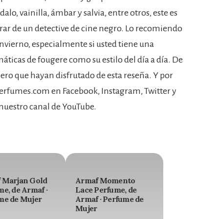
lo, vainilla, ámbar y salvia, entre otros, este es
rar de un detective de cine negro. Lo recomiendo
invierno, especialmente si usted tiene una
áticas de fougere como su estilo del día a día. De
pero que hayan disfrutado de esta reseña. Y por
sPerfumes.com en Facebook, Instagram, Twitter y
 nuestro canal de YouTube.
 Marjan Gold
Armaf Momento
e, de Armaf ·
Lace Perfume, de
me de Mujer
Armaf · Perfume de
Mujer