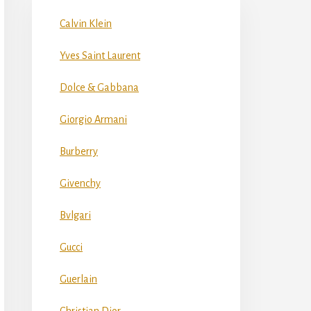
Calvin Klein
Yves Saint Laurent
Dolce & Gabbana
Giorgio Armani
Burberry
Givenchy
Bvlgari
Gucci
Guerlain